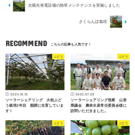
太陽光発電設備の除草メンテナンスを実施しました
さくらんぼ栽培
RECOMMEND
ぶどう
ぶどう
2024.10.15
2023.07.28
ソーラーシェアリング 大粒ぶど
ソーラーシェアリング視察 山形
う栽培2年目 順調に生育していま
県議会 農林水産常任委員会様に
す！
訪問いただきました。
ぶどう
ぶどう