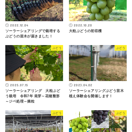
2022.12.04
2022.10.20
ソーラーシェアリングで栽培する
大粒ぶどうの初収穫
ぶどうの苗木が届きました！
ぶどう
ぶどう
2025.07.15
2023.04.02
ソーラーシェアリング 大粒ぶど
ソーラーシェアリングぶどう苗木
う栽培 令和7年 発芽～花穂整形
植え体験会を開催します！
～ジベ処理～摘粒
ぶどう
ぶどう